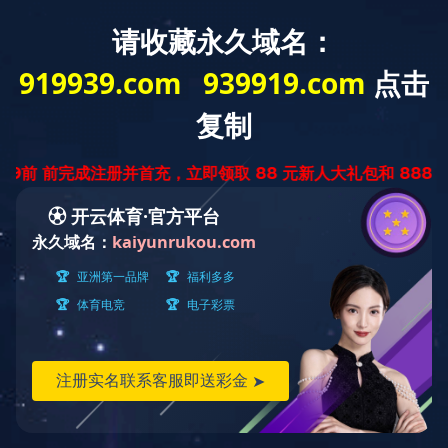
首页
-
开云球赛_开云(中国)
-
制造能力
-
下料中心
下料
焊接
涂装
加工
中心
中心
中心
装配
联合
厂房
智能下料生产线运用智能程控行车、关节机器人、桁
架机械手、激光切割机、等离子切割机、智能AGV小车等
先进设备，依托大数据、人工智能、机器人、视觉识别等
先进技术，首创重机行业“混合套料、集中下料、智能控
制”的新模式，致力于打造“黑灯工厂”以及国家级智能制造