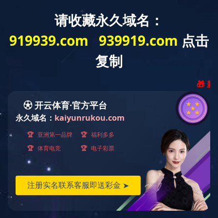
首页
-
开云球赛_开云(中国)
下料
焊接
涂装
加工
中心
中心
中心
装配
联合
厂房
智能下料生产线运用智能程控行车、关节机器人、桁
架机械手、激光切割机、等离子切割机、智能AGV小车等
先进设备，依托大数据、人工智能、机器人、视觉识别等
先进技术，首创重机行业“混合套料、集中下料、智能控
制”的新模式，致力于打造“黑灯工厂”以及国家级智能制造